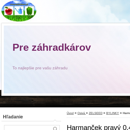
Pre záhradkárov
To najlepšie pre vašu záhradu
»
»
»
»
Úvod
Osivá
ZELSEED
BYLINKY
Harm
Hľadanie
Harmanček pravý 0