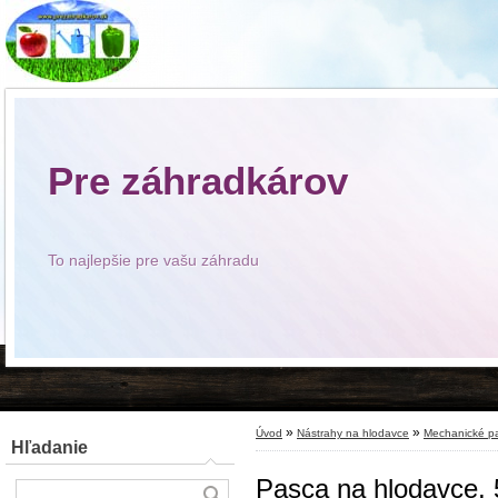
Pre záhradkárov
To najlepšie pre vašu záhradu
»
»
Úvod
Nástrahy na hlodavce
Mechanické p
Hľadanie
Pasca na hlodavce,