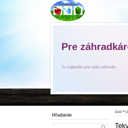
Pre záhradká
To najlepšie pre vašu záhradu
»
Úvod
O
Hľadanie
Tek