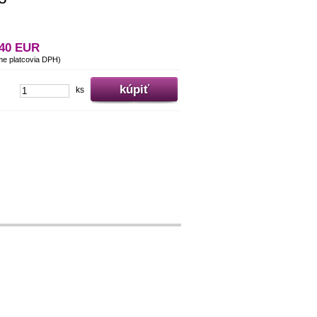
,40 EUR
me platcovia DPH)
ks