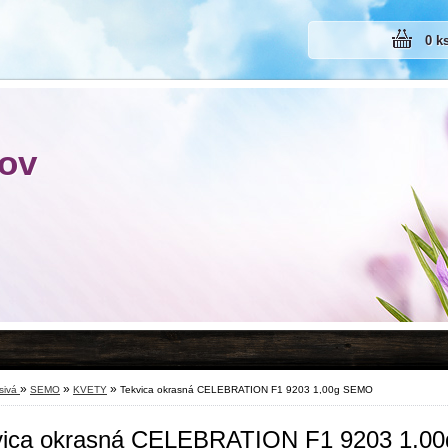
0 k
rov
»
»
»
sivá
SEMO
KVETY
Tekvica okrasná CELEBRATION F1 9203 1,00g SEMO
vica okrasná CELEBRATION F1 9203 1,0