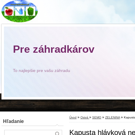
Pre záhradkárov
To najlepšie pre vašu záhradu
»
»
»
»
Úvod
Osivá
SEMO
ZELENINA
Kapust
Hľadanie
Kapusta hlávková 